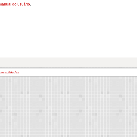
manual do usuário
.
onsabilidades
180 - Belo Horizonte - MG